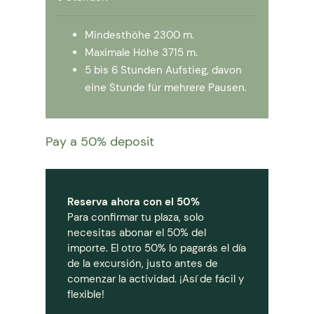
Mindesthöhe 2300 m.
Maximale Höhe 3715 m.
5 bis 6 Stunden Aufstieg, davon
eine Stunde für mehrere Pausen.
Pay a
50%
deposit
Reserva ahora con el 50%
Para confirmar tu plaza, solo
necesitas abonar el 50% del
importe. El otro 50% lo pagarás el día
de la excursión, justo antes de
comenzar la actividad. ¡Así de fácil y
flexible!