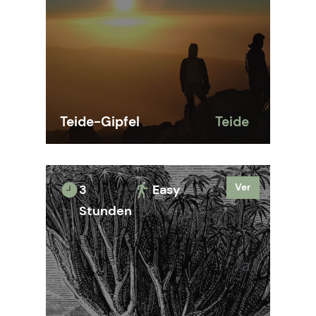
Teide-Gipfel
Teide
Ver
3
Easy
Stunden