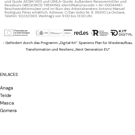
und Guide AEGM 1433 und UIMLA-Guide. Außerdem Reisevermittler und
Reisebüro GREGORIOS TREKKING, Identifikationscode: I-AV-0004448.1.
Beschwerdeformulare sind im Büro des Arbeitsberaters Antonio Manuel
Rodríguez Pérez erhältlich, Adresse: C/San Isidro Nr. 8, 38300 La Orotava,
Telefon: 922321365. Werktags von 9:00 bis 13:00 Uhr.
- Gefördert durch das Programm „Digital Kit“. Spaniens Plan für Wiederaufbau,
Transformation und Resilienz „Next Generation EU“
ENLACES
Anaga
Teide
Masca
Gomera