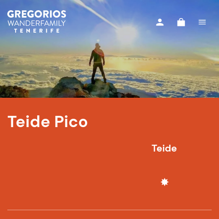
Teide Pico
Teide
✸