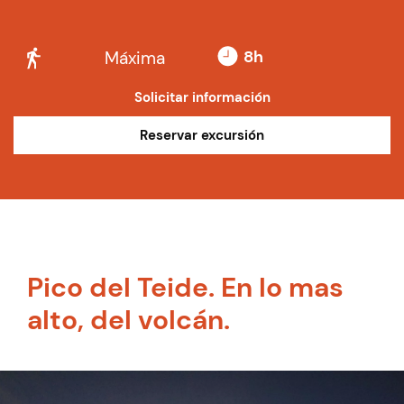
8h
Máxima
Solicitar información
Reservar excursión
Pico del Teide. En lo mas
alto, del volcán.