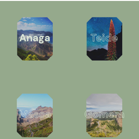
Anaga
Teide
Masca
Gomera