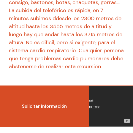
consigo, bastones, botas, chaquetas, gorras…
La subida del teleférico es rápida, en 7
minutos subimos ddesde los 2300 metros de
altitud hasta los 3555 metros de altitud y
luego hay que andar hasta los 3715 metros de
altura. No es difícil, pero si exigente, para el
sistema cardio respiratorio. Cualquier persona
que tenga problemas cardio pulmonares debe
abstenerse de realizar esta excursión.
Solicitar información