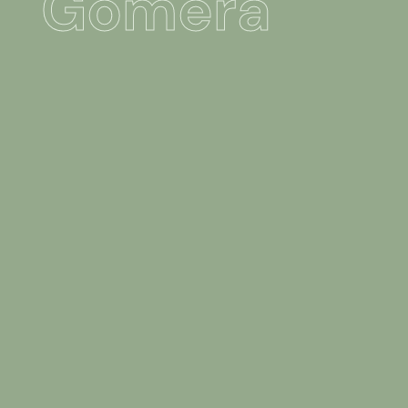
Gomera
Gomera
Gomera
Gomera