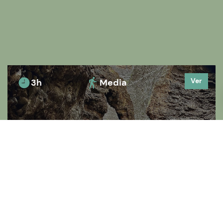
Ver
3h
Media
Barranco de Masca