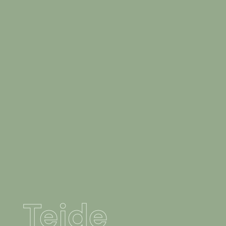
Teide
Teide
Teide
Teide