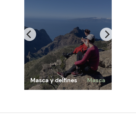
La
sca
Masca y delfines
Masca
its