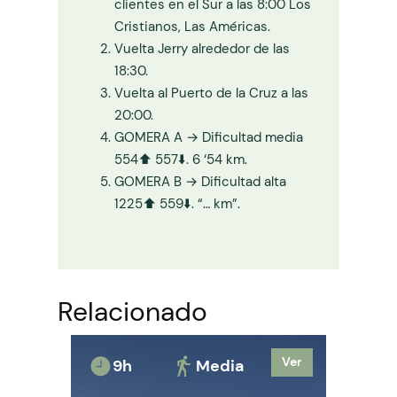
clientes en el Sur a las 8:00 Los
Cristianos, Las Américas.
Vuelta Jerry alrededor de las
18:30.
Vuelta al Puerto de la Cruz a las
20:00.
GOMERA A → Dificultad media
554⬆️ 557⬇️. 6 ‘54 km.
GOMERA B → Dificultad alta
1225⬆️ 559⬇️. “… km”.
Relacionado
Ver
Ver
9h
Media