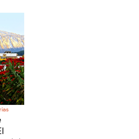
rias
e
El