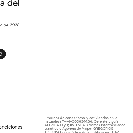
a del
ro de 2026
2
Empresa de senderismo, y actividades en la
naturaleza TA-4-0008344.36, Gerente y guía
AEGM 1433 y guía UIMLA. Además intermediador
ondiciones
turístico y Agencia de Viajes, GREGORIOS
TREKKING, con código de identificación; I-AV-