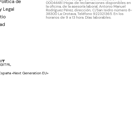
Política de
0004448.1.Hojas de reclamaciones disponibles en
la oficina, de la asesoría laboral, Antonio Manuel
y Legal
Rodríguez Pérez, dirección; C/San Isidro número 8-
38300 La Orotava, Teléfono 922321365. En los
tio
horarios de 9 a 13 hora. Días laborables.
dad
e España «Next Generation EU»